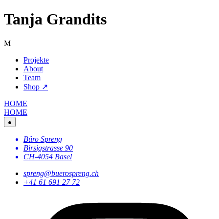
Tanja Grandits
M
Projekte
About
Team
Shop ↗
HOME
HOME
●
Büro Spreng
Birsigstrasse 90
CH-4054 Basel
spreng@buerospreng.ch
+41 61 691 27 72