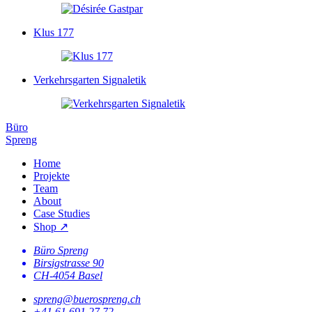
Klus 177
Verkehrsgarten Signaletik
Büro
Spreng
Home
Projekte
Team
About
Case Studies
Shop ↗
Büro Spreng
Birsigstrasse 90
CH-4054 Basel
spreng@buerospreng.ch
+41 61 691 27 72