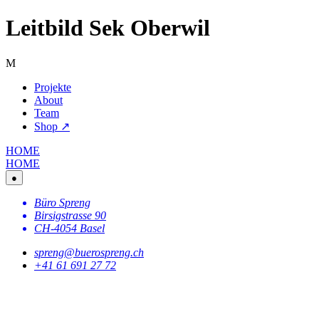
Leitbild Sek Oberwil
M
Projekte
About
Team
Shop ↗
HOME
HOME
●
Büro Spreng
Birsigstrasse 90
CH-4054 Basel
spreng@buerospreng.ch
+41 61 691 27 72